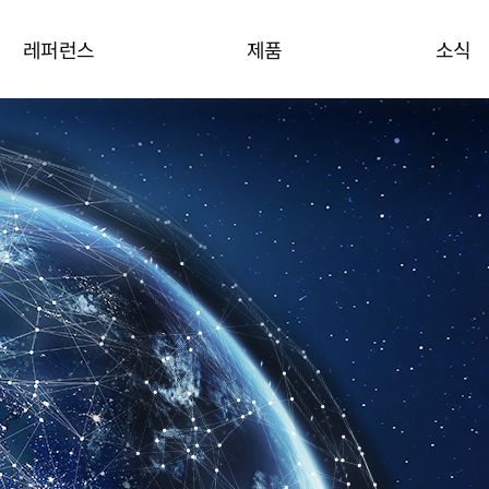
레퍼런스
제품
소식
방송보안
EuryCrypt
널 모니터링 시스템
CoreCrypt
Watermark
CoreTracker
CCTV 영상 관제
EuryWatcher
TEMS
PrivKeeper X
PrivKeeper P
Partner