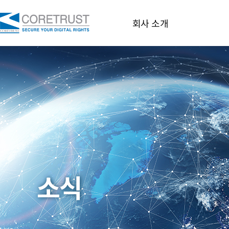
코
회사 소개
어
트
채
러
스
트
소식